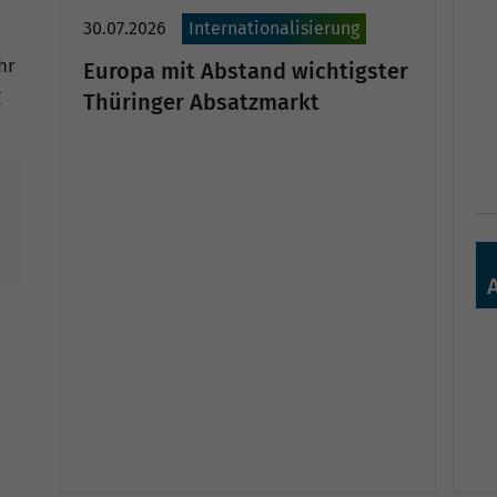
30.07.2026
Internationalisierung
hr
Europa mit Abstand wichtigster
g
Thüringer Absatzmarkt
rhaltung