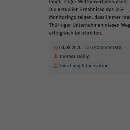
langfristiger Wettbewerbsfähigkeit.
Die aktuellen Ergebnisse des RIS-
Monitorings zeigen, dass immer me
Thüringer Unternehmen diesen We
erfolgreich beschreiten.
Publiziert
03.08.2026
Beginne eine Unte
0 Kommentare
Autor
Theresa Höllig
Kategorien
Forschung & Innovation