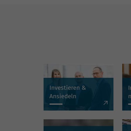
Investieren &
I
Ansiedeln
Wir unterstützen Sie als
W
One-Stop-Agency in
a
allen Phasen der
u
Standortentscheidung
a