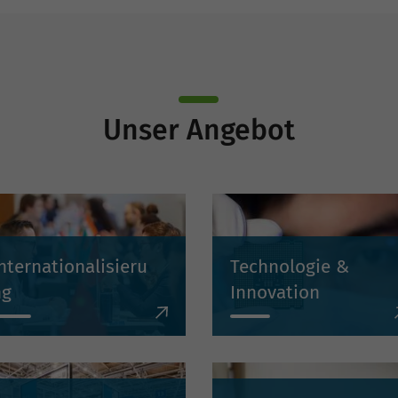
Unser Angebot
nternationalisieru
Technologie &
ng
Innovation
ir unterstützen Sie bei
Wir fördern
llen Fragen zum Export
Innovationen, vernetzen
nd zur Erschließung
Wirtschaft und
usländischer Märkte.
Wissenschaft und