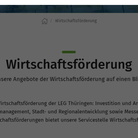
Wirtschaftsförderung
Wirtschaftsförderung
sere Angebote der Wirtschaftsförderung auf einen Bl
rtschaftsförderung der LEG Thüringen: Investition und An
tmanagement, Stadt- und Regionalentwicklung sowie Mess
haftsförderungen bietet unsere Servicestelle Wirtschafts