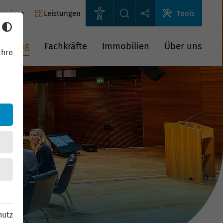
arriere
Leistungen
Tools
rderung
Fachkräfte
Immobilien
Über uns
Ihre
hutz