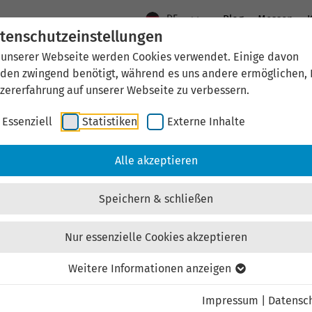
DE
Blog
Messen
K
tenschutzeinstellungen
 unserer Webseite werden Cookies verwendet. Einige davon
Aktuelles
Standort Thüringen
Wirtschaftsfö
den zwingend benötigt, während es uns andere ermöglichen, 
zererfahrung auf unserer Webseite zu verbessern.
Essenziell
Statistiken
Externe Inhalte
rung in Thüringen.
Alle akzeptieren
Speichern & schließen
Wirtschaftsstandort Thüringen.
Nur essenzielle Cookies akzeptieren
Weitere Informationen anzeigen
Impressum
|
Datensc