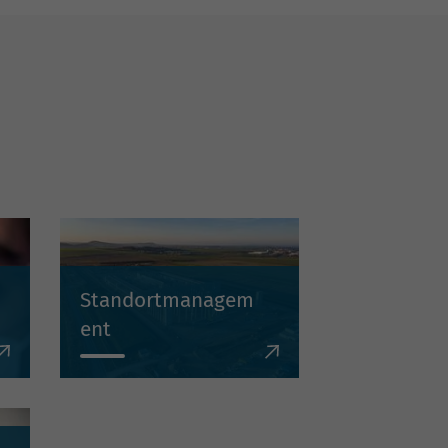
Standortmanagem
ent
Entdecken Sie unsere
Kompetenzfelder im
Bereich
Standortmanagement –