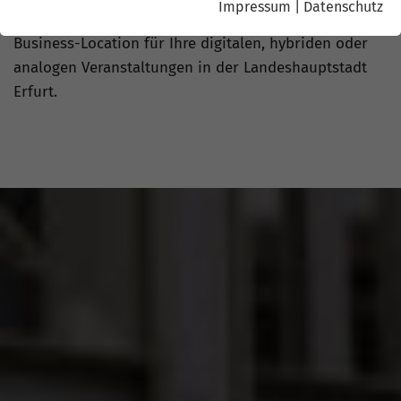
Impressum
|
Datenschutz
Fachmesse – das COMCENTER Brühl ist die perfekte
Business-Location
für Ihre digitalen, hybriden oder
analogen Veranstaltungen in der Landeshauptstadt
Erfurt.