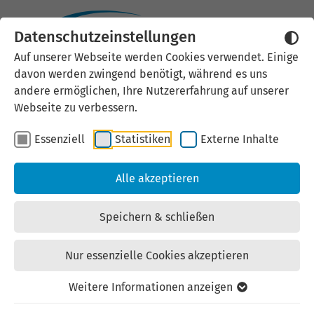
Datenschutzeinstellungen
Auf unserer Webseite werden Cookies verwendet. Einige
davon werden zwingend benötigt, während es uns
andere ermöglichen, Ihre Nutzererfahrung auf unserer
Webseite zu verbessern.
Essenziell
Statistiken
Externe Inhalte
Alle akzeptieren
COMCENTER Brühl
Unsere Erfurter Business-Location!
Speichern & schließen
Nur essenzielle Cookies akzeptieren
Wir bieten Ihnen den passenden Raum für
Weitere Informationen anzeigen
Kommunikation, Präsentation, Inspiration und
Innovation. Egal, ob
Workshop
, Tagung,
Meeting
oder