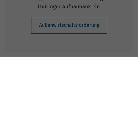
Thüringer Aufbaubank ein.
Außenwirtschaftsförderung
Standbuchung
Das Standpaket kann bereits einen Tag nach