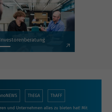
Investorenberatung
Wir unterstützen Sie in allen Phasen
der Standortentscheidung und der
Umsetzung Ihres
Investitionsprojekts.
nnoNEWS
ThEGA
ThAFF
oren und Unternehmen alles zu bieten hat! Mit