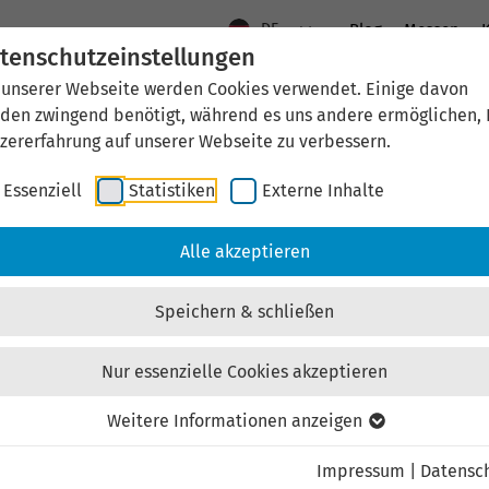
DE
Blog
Messen
K
tenschutzeinstellungen
 unserer Webseite werden Cookies verwendet. Einige davon
Aktuelles
Standort Thüringen
Wirtschaftsfö
den zwingend benötigt, während es uns andere ermöglichen, 
zererfahrung auf unserer Webseite zu verbessern.
Essenziell
Statistiken
Externe Inhalte
Alle akzeptieren
Speichern & schließen
dort mit Strahlkraft.
Nur essenzielle Cookies akzeptieren
Weitere Informationen anzeigen
und Technologieführer des Freistaats.
Impressum
|
Datensc