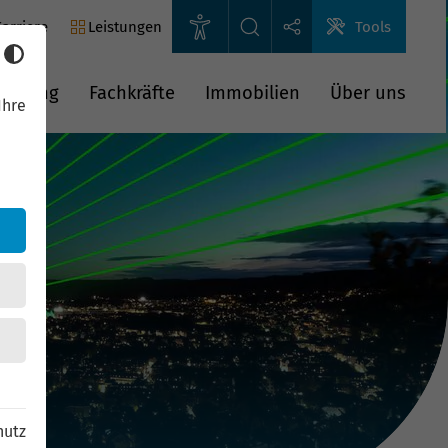
arriere
Leistungen
Tools
rderung
Fachkräfte
Immobilien
Über uns
Ihre
hutz