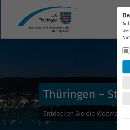
Da
Auf
wer
Nut
Thüringen – Stan
Entdecken Sie die Weltmarkt- 