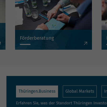
Förderberatung
Wir beraten Sie projektbezogen zu
Investitionsbeihilfen, Krediten,
Beteiligungen und Bürgschaften.
Thüringen.Business
Global Markets
I
Erfahren Sie, was der Standort Thüringen Invest