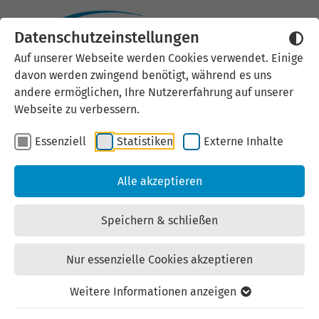
Datenschutzeinstellungen
Auf unserer Webseite werden Cookies verwendet. Einige
Impressum
davon werden zwingend benötigt, während es uns
andere ermöglichen, Ihre Nutzererfahrung auf unserer
der Landesentwicklungsgesellschaft Thüringen
Webseite zu verbessern.
mbH (LEG Thüringen)
Essenziell
Statistiken
Externe Inhalte
Dieses Impressum besitzt ebenfalls für folgende
Alle akzeptieren
Internetpräsenzen Gültigkeit:
Speichern & schließen
https://www.facebook.com/LEG.Thueringen
https://de-de.facebook.com/thaff.thueringen
Nur essenzielle Cookies akzeptieren
https://www.instagram.com/leg_thueringen/
https://www.instagram.com/thueringenfetzt/
Weitere Informationen anzeigen
https://www.facebook.com/people/Th%C3%BCringer-