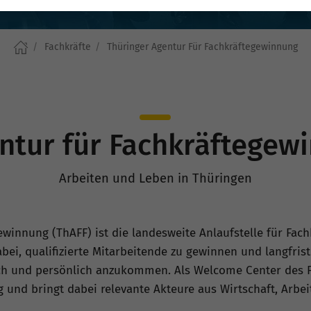
Fachkräfte
Thüringer Agentur Für Fachkräftegewinnung
ntur für Fachkräftegew
Arbeiten und Leben in Thüringen
winnung (ThAFF) ist die landesweite Anlaufstelle für Fach
i, qualifizierte Mitarbeitende zu gewinnen und langfristi
ich und persönlich anzukommen. Als Welcome Center des Fr
 und bringt dabei relevante Akteure aus Wirtschaft, Arbe