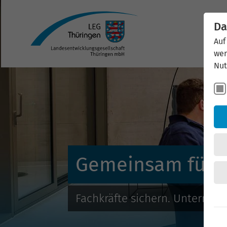
Da
Auf
wer
Nut
Gemeinsam für F
Fachkräfte sichern. Unternehm