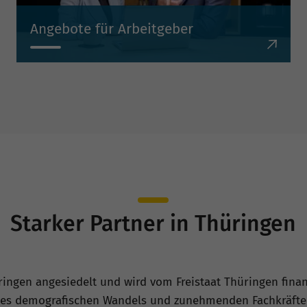
Angebote für Arbeitgeber
Wir unterstützen Thüringer Arbeitgeber dabei,
Fachkräfte zu gewinnen, zu binden und neue
Perspektiven für die Personalarbeit zu
entwickeln.
Starker Partner in Thüringen
üringen angesiedelt und wird vom Freistaat Thüringen fina
 des demografischen Wandels und zunehmenden Fachkräfteb