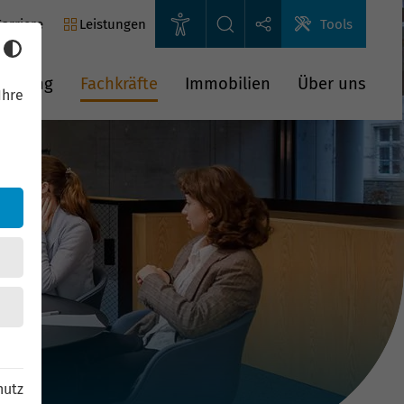
arriere
Leistungen
Tools
rderung
Fachkräfte
Immobilien
Über uns
Ihre
hutz