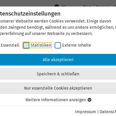
DE
Blog
Messen
K
tenschutzeinstellungen
 unserer Webseite werden Cookies verwendet. Einige davon
Aktuelles
Standort Thüringen
Wirtschaftsfö
den zwingend benötigt, während es uns andere ermöglichen, 
zererfahrung auf unserer Webseite zu verbessern.
Essenziell
Statistiken
Externe Inhalte
Alle akzeptieren
Speichern & schließen
achkräfte in Thüringen.
Nur essenzielle Cookies akzeptieren
Weitere Informationen anzeigen
en stärken. Zukunft gestalten.
Impressum
|
Datensc