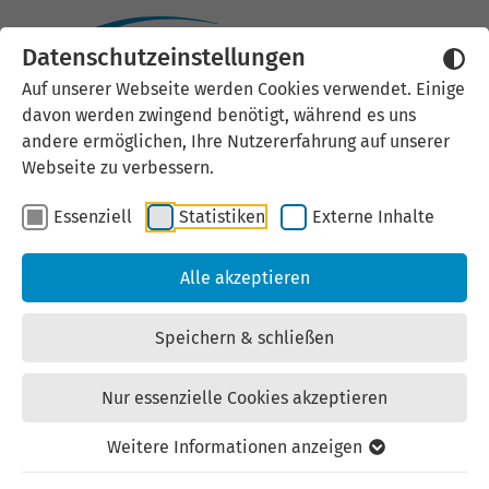
Datenschutzeinstellungen
Auf unserer Webseite werden Cookies verwendet. Einige
Partner und Netzwerke
davon werden zwingend benötigt, während es uns
andere ermöglichen, Ihre Nutzererfahrung auf unserer
Webseite zu verbessern.
Eines der Hauptziele der Thüringer
Innovationsstrategie ist der regelmäßige Austausch
Essenziell
Statistiken
Externe Inhalte
zwischen Wirtschaft, Wissenschaft, Politik und
weiteren Thüringer Akteuren. Gut vernetzt entstehen
Alle akzeptieren
so Schnittstellen für Innovationen in verschiedenen
Sektoren.
Speichern & schließen
Vernetzen auch Sie sich in Thüringen und finden Sie
geeignete Partner für Ihre Projekte!
Nur essenzielle Cookies akzeptieren
Weitere Informationen anzeigen