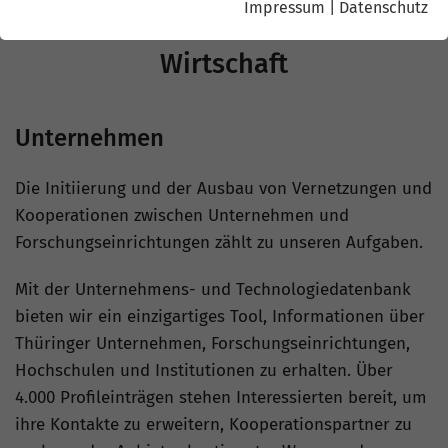
Impressum
|
Datenschutz
Wirtschaft
Unternehmen
Die Initiierung und der Ausbau von Vernetzungen und
Kooperationen zwischen Unternehmen und
Forschungseinrichtungen zählt zu unseren Aufgaben.
Mit der Unternehmens- und Technologiedatenbank
bieten wir ein einzigartiges Tool, Informationen über
Thüringer Unternehmen, Forschungseinrichtungen,
Hochschulen und Institutionen zu erhalten. Über
4.000 Profileinträgen stehen Interessierten bereit, um
ihre Kontakte zu erweitern, Kooperationspartner zu