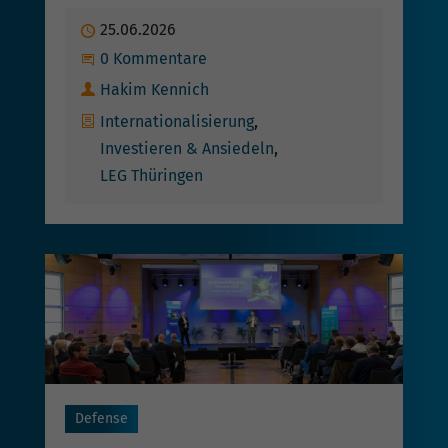
Publiziert
25.06.2026
Beginne eine Unterhaltung
0 Kommentare
Autor
Hakim Kennich
Kategorien
Internationalisierung
Investieren & Ansiedeln
LEG Thüringen
Defense