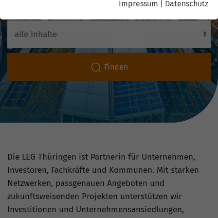
Impressum
|
Datenschutz
Finden
Die LEG Thüringen ist Partnerin für Unternehmen,
Investoren, Fachkräfte und Kommunen. Mit starken
Netzwerken, passgenauen Angeboten und
zukunftsweisenden Projekten unterstützen wir
Investitionen und Unternehmensansiedlungen,