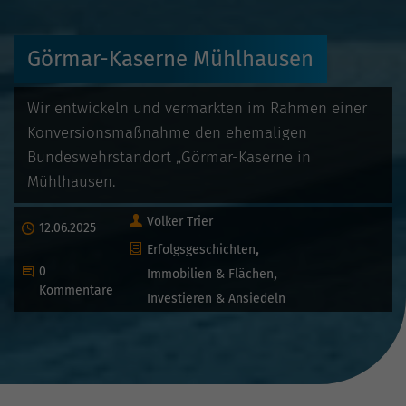
Görmar-Kaserne Mühlhausen
Wir entwickeln und vermarkten im Rahmen einer
Konversionsmaßnahme den ehemaligen
Bundeswehrstandort „Görmar-Kaserne in
Mühlhausen.
Autor
Volker Trier
Publiziert
12.06.2025
Kategorien
Erfolgsgeschichten
Beginne eine Unterhaltung
0
Immobilien & Flächen
Kommentare
Investieren & Ansiedeln