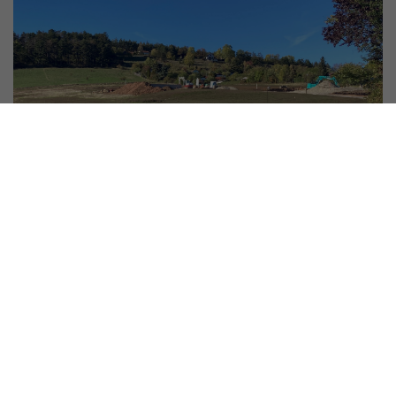
Am Weinberg
Stadtilm (Ilm-Kreis)
Flächen: 604 - 731 m²
Preis: ab 135 €/m²
Zum Angebot