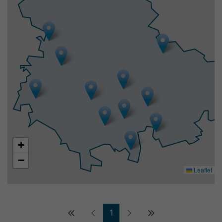
+
−
Leaflet
1