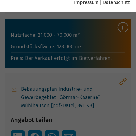
Impressum
|
Datenschutz
Landkreis: Unstrut-Hainich-Kreis
Nutzfläche: 21.000 - 70.000 m²
Grundstücksfläche: 128.000 m²
Preis: Der Verkauf erfolgt im Bietverfahren.
Bebauungsplan Industrie- und
Gewerbegebiet „Görmar-Kaserne“
Mühlhausen [pdf-Datei, 391 KB]
Angebot teilen