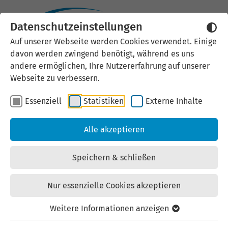
Datenschutzeinstellungen
Auf unserer Webseite werden Cookies verwendet. Einige
Industrie- und
davon werden zwingend benötigt, während es uns
andere ermöglichen, Ihre Nutzererfahrung auf unserer
Gewerbegebiet Görmar-
Webseite zu verbessern.
Kaserne
Essenziell
Statistiken
Externe Inhalte
Kaufangebot | Gewerbe-/Industriegrundstücke |
Alle akzeptieren
zuletzt geändert am: 15.07.2026
Speichern & schließen
Nur essenzielle Cookies akzeptieren
Ort: 99974 Mühlhausen
Weitere Informationen anzeigen
Straße: Lindenhof