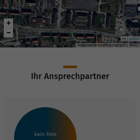
+
−
Leaflet
Image may be subject to copyright
Terms
Ihr Ansprechpartner
kein Foto