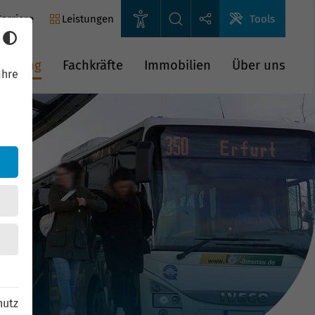
arriere
Leistungen
Tools
rderung
Fachkräfte
Immobilien
Über uns
Ihre
hutz