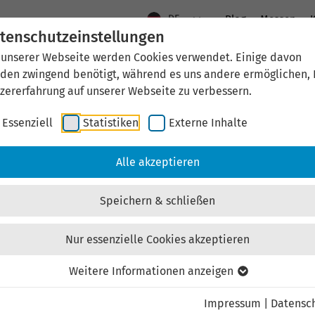
DE
Blog
Messen
K
tenschutzeinstellungen
 unserer Webseite werden Cookies verwendet. Einige davon
Aktuelles
Standort Thüringen
Wirtschaftsfö
den zwingend benötigt, während es uns andere ermöglichen, 
zererfahrung auf unserer Webseite zu verbessern.
Essenziell
Statistiken
Externe Inhalte
Takt. Einfach ankommen.
Alle akzeptieren
Speichern & schließen
 Thüringen.
Nur essenzielle Cookies akzeptieren
Weitere Informationen anzeigen
Impressum
|
Datensc