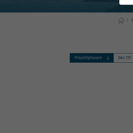
Projektphasen
Der ITF