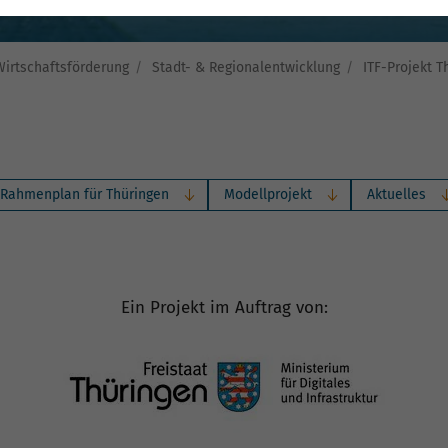
Wirtschaftsförderung
Stadt- & Regionalentwicklung
ITF-Projekt T
-Rahmenplan für Thüringen
Modellprojekt
Aktuelles
Ein Projekt im Auftrag von: