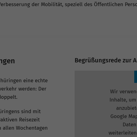
Verbesserung der Mobilität, speziell des Öffentlichen Pe
ingen
Begrüßungsrede zur A
Thüringen eine echte
lverkehr werden: Der
Wir verwen
oppelt.
Inhalte, um
anzubiete
hüringens sind mit
Google Map
raktiven Reisezeit
Daten 
n allen Wochentagen
weiterleiten