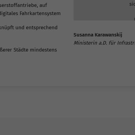
si
erstoffantriebe, auf
digitales Fahrkartensystem
rknüpft und entsprechend
Susanna Karawanskij
Ministerin a.D. für Infras
ßerer Städte mindestens