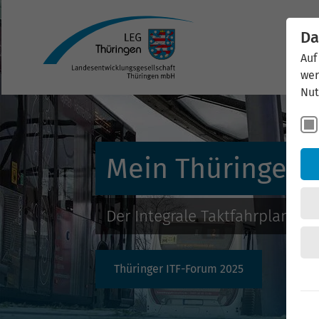
Da
Auf
wer
Nut
Mein Thüringen-
Der Integrale Taktfahrplan für
Thüringer ITF-Forum 2025