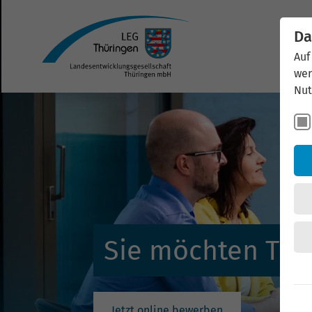
Da
Auf
wer
Nut
Sie möchten Thü
Jetzt online bewerben