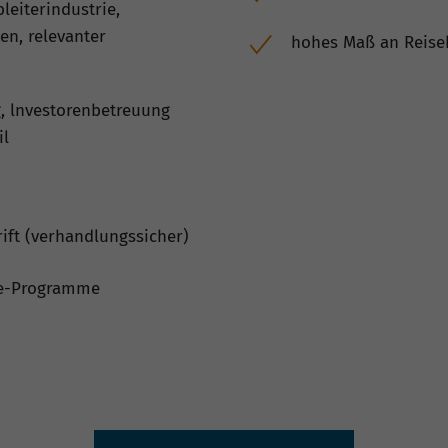
leiterindustrie,
en, relevanter
hohes Maß an Reiseb
g, lnvestorenbetreuung
il
ift (verhandlungssicher)
ce-Programme