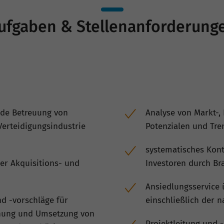
ufgaben & Stellenanforderung
nde Betreuung von
Analyse von Markt-,
Verteidigungsindustrie
Potenzialen und Tre
systematisches Kont
r Akquisitions- und
Investoren durch Br
Ansiedlungsservice 
nd -vorschläge für
einschließlich der 
anung und Umsetzung von
Projektleitung und 