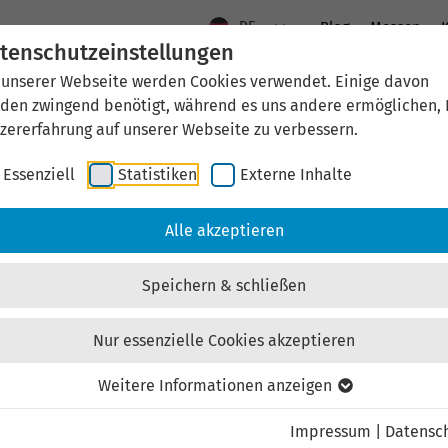
DE
Blog
Messen
K
tenschutzeinstellungen
 unserer Webseite werden Cookies verwendet. Einige davon
Aktuelles
Standort Thüringen
Wirtschaftsfö
den zwingend benötigt, während es uns andere ermöglichen, 
zererfahrung auf unserer Webseite zu verbessern.
Essenziell
Statistiken
Externe Inhalte
Alle akzeptieren
Speichern & schließen
Nur essenzielle Cookies akzeptieren
ringen voranbringen?
Weitere Informationen anzeigen
Impressum
|
Datensc