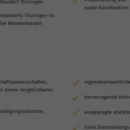
Standort Thüringen
sowie Koordination 
estandorts Thüringen im
ive Netzwerkarbeit
chaftswissenschaften,
eigenverantwortlich
er einem vergleichbaren
hervorragende Komm
teidigungsindustrie,
ausgeprägte analyti
hohe Dienstleitungs