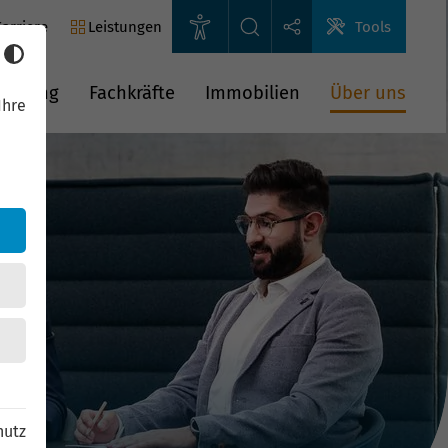
arriere
Leistungen
Tools
rderung
Fachkräfte
Immobilien
Über uns
Ihre
hutz