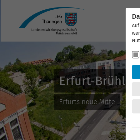
Da
Auf
wer
Nut
Erfurt-Brühl
Erfurts neue Mitte