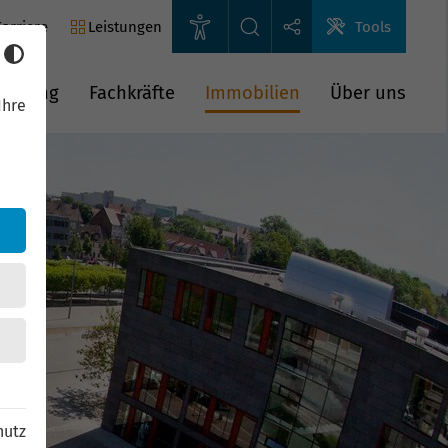
arriere
Leistungen
Tools
rderung
Fachkräfte
Immobilien
Über uns
Ihre
hutz