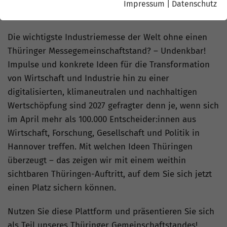
Impressum
|
Datenschutz
Die wichtigste Industriemesse der Welt ohne einen
Thüringer Messegemeinschaftstand? – Undenkbar!
Impulse und konkrete Ideen für die Transformation
von Wirtschaft und Industrie hin zu einer
digitalisierten, klimaneutralen und nachhaltigen
Wertschöpfung sind 2027 gefragter denn je, wenn sich
im April mehr als 100.000 Entscheider:innen aus
Wirtschaft, Forschung, Gesellschaft und Politik in
Hannover treffen. Mit welchen Ideen Thüringen
überzeugt – das zeigen wir mit einem weithin
sichtbaren Thüringen-Auftritt, auf dem Sie sich jetzt
einen Platz sichern können.
Nutzen Sie diese Plattform und präsentieren Sie sich
als Teil unseres Thüringer Gemeinschaftstandes!