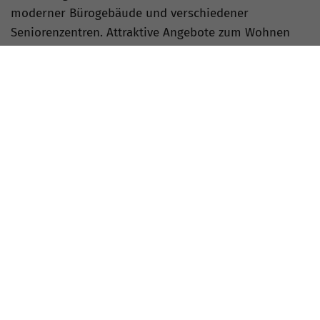
moderner Bürogebäude und verschiedener
Seniorenzentren. Attraktive Angebote zum Wohnen
entstanden durch den Wohnpark an der Rudolfstraße,
den „Barbarossahof“ und Anlagen im zentralen und
südlichen Teil des Areals. Ehemalige
Verwaltungsgebäude wurden zum „Technischen
Rathaus“. Eine großflächige Brache wandelte sich so
zu einem frequentierten Stadtteil. Der
Projektabschluss erfolgt in Kürze mit Beendigung der
Baumaßnahmen am Gothaer Platz.
Fotogalerie Erfurt-Brühl