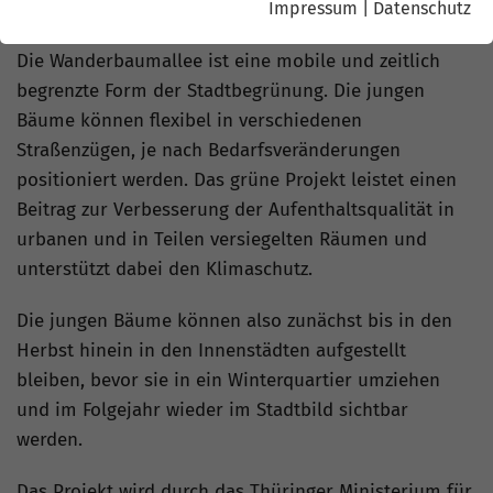
Impressum
|
Datenschutz
Innenstadtbereichen aufgestellt.
Die Wanderbaumallee ist eine mobile und zeitlich
begrenzte Form der Stadtbegrünung. Die jungen
Bäume können flexibel in verschiedenen
Straßenzügen, je nach Bedarfsveränderungen
positioniert werden. Das grüne Projekt leistet einen
Beitrag zur Verbesserung der Aufenthaltsqualität in
urbanen und in Teilen versiegelten Räumen und
unterstützt dabei den Klimaschutz.
Die jungen Bäume können also zunächst bis in den
Herbst hinein in den Innenstädten aufgestellt
bleiben, bevor sie in ein Winterquartier umziehen
und im Folgejahr wieder im Stadtbild sichtbar
werden.
Das Projekt wird durch das Thüringer Ministerium für