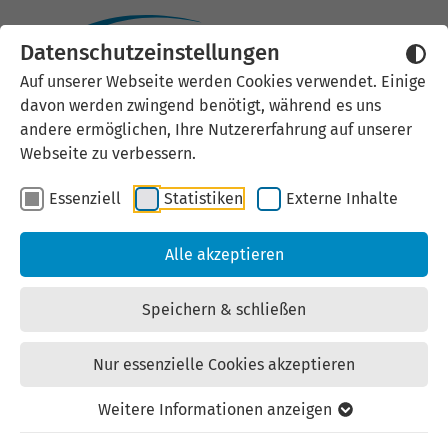
Datenschutzeinstellungen
Wanderbaumalleen
Auf unserer Webseite werden Cookies verwendet. Einige
davon werden zwingend benötigt, während es uns
andere ermöglichen, Ihre Nutzererfahrung auf unserer
Pilotprojekt der Arbeitsgruppe
Webseite zu verbessern.
Klima
Essenziell
Statistiken
Externe Inhalte
Alle akzeptieren
Im Sommer 2023 wurde im Rahmen des
Aktionsbündnisses
Thüringer Innenstädte mit
Speichern & schließen
Zukunft
das Projekt
Wanderbaumallee
in Gotha
gestartet. Seitdem sind fünf Thüringer Städte –
Nur essenzielle Cookies akzeptieren
Pößneck, Nordhausen, Rudolstadt, Sömmerda und
Leinefelde–Worbis – der Idee gefolgt und haben
Weitere Informationen anzeigen
mobile Bauminstallationen in zentralen