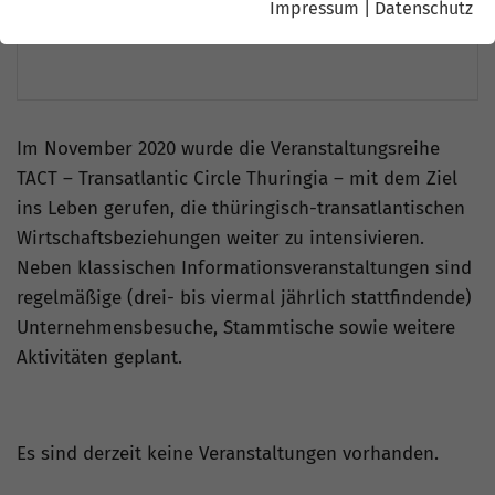
Impressum
|
Datenschutz
Im November 2020 wurde die Veranstaltungsreihe
TACT – Transatlantic Circle Thuringia – mit dem Ziel
ins Leben gerufen, die thüringisch-transatlantischen
Wirtschaftsbeziehungen weiter zu intensivieren.
Neben klassischen Informationsveranstaltungen sind
regelmäßige (drei- bis viermal jährlich stattfindende)
Unternehmensbesuche, Stammtische sowie weitere
Aktivitäten geplant.
Es sind derzeit keine Veranstaltungen vorhanden.