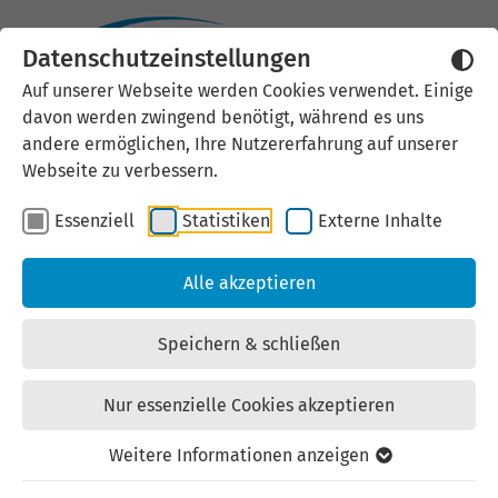
Datenschutzeinstellungen
Vereinbarung eines
Auf unserer Webseite werden Cookies verwendet. Einige
Beratungstermins mit
davon werden zwingend benötigt, während es uns
andere ermöglichen, Ihre Nutzererfahrung auf unserer
unserem
Webseite zu verbessern.
Auslandsbeauftragten für
Essenziell
Statistiken
Externe Inhalte
Indien
Alle akzeptieren
Ihre Daten
Speichern & schließen
Unternehmen/Institution
*
Nur essenzielle Cookies akzeptieren
Weitere Informationen anzeigen