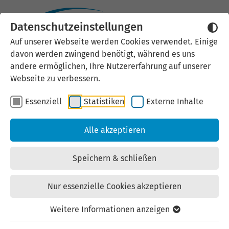
Datenschutzeinstellungen
Auf unserer Webseite werden Cookies verwendet. Einige
Studienreihe:
davon werden zwingend benötigt, während es uns
andere ermöglichen, Ihre Nutzererfahrung auf unserer
Automonitor
Webseite zu verbessern.
Essenziell
Statistiken
Externe Inhalte
Alle akzeptieren
Automonitor 2026
Speichern & schließen
Der AUTOMONITOR Thüringen 2026 beleuchtet
anhand von zehn Potentialfeldern, wo
Nur essenzielle Cookies akzeptieren
Unternehmen der Thüringer Automobil- und
Zulieferindustrie heute und in Zukunft
Weitere Informationen anzeigen
erfolgreich sein können. Gleichzeitig wird