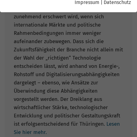
beschrieben, warum
Impressum
|
Datenschutz
unternehmensstrategische Planung
zunehmend erschwert wird, wenn sich
internationale Märkte und politische
Rahmenbedingungen immer weniger
aufeinander zubewegen. Dass sich die
Zukunftsfähigkeit der Branche nicht allein mit
der Wahl der „richtigen“ Technologie
entscheiden lässt, wird anhand von Energie-,
Rohstoff und Digitalisierungsabhängigkeiten
dargelegt – ebenso, wie Ansätze zur
Überwindung diese Abhängigkeiten
vorgestellt werden. Der Dreiklang aus
wirtschaftlicher Stärke, technologischer
Entwicklung und politischer Gestaltungskraft
ist erfolgsentscheidend für Thüringen.
Lesen
Sie hier mehr.