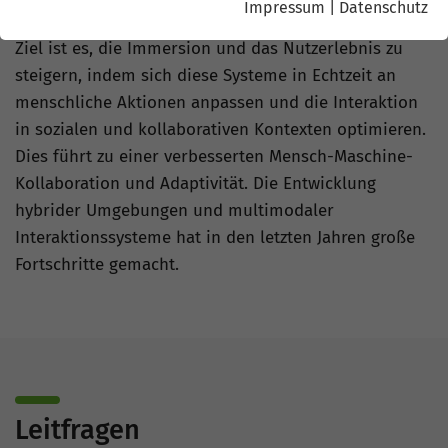
Impressum
|
Datenschutz
Ganzkörperdarstellungen und digitalen Zwillingen.
Ziel ist es, die Immersion und das Nutzerlebnis zu
steigern, indem sich diese Systeme in Echtzeit an
menschliche Aktionen anpassen und die Interaktion
in sozialen und kollaborativen Kontexten optimieren.
Dies führt zu einer verbesserten Mensch-Maschine-
Kollaboration und Adaptivität. Die Entwicklung
hybrider Umgebungen und multimodaler
Interaktionssysteme hat in den letzten Jahren große
Fortschritte gemacht.
Leitfragen