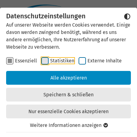
Datenschutzeinstellungen
Auf unserer Webseite werden Cookies verwendet. Einige
Multimodale
davon werden zwingend benötigt, während es uns
andere ermöglichen, Ihre Nutzererfahrung auf unserer
Interaktionen und
Webseite zu verbessern.
Embodiment in
Essenziell
Statistiken
Externe Inhalte
Hybridumgebungen
Alle akzeptieren
Speichern & schließen
Veröffentlicht: November 2025
Multimodale Interaktionen und Embodiment in
Nur essenzielle Cookies akzeptieren
hybriden Umgebungen beschreiben die
Weitere Informationen anzeigen
Verschmelzung virtueller und realer Welten durch
fortschrittliche Technologien wie