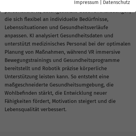
Impressum
|
Datenschutz
grundlegend zu verändern. Sie ermöglichen
personalisierte, datengestützte Gesundheitslösungen,
die sich flexibel an individuelle Bedürfnisse,
Lebenssituationen und Gesundheitsverläufe
anpassen. KI analysiert Gesundheitsdaten und
unterstützt medizinisches Personal bei der optimalen
Planung von Maßnahmen, während VR immersive
Bewegungstrainings und Gesundheitsprogramme
bereitstellt und Robotik präzise körperliche
Unterstützung leisten kann. So entsteht eine
maßgeschneiderte Gesundheitsumgebung, die
Wohlbefinden stärkt, die Entwicklung neuer
Fähigkeiten fördert, Motivation steigert und die
Lebensqualität verbessert.