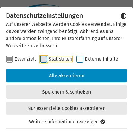
Datenschutzeinstellungen
Auf unserer Webseite werden Cookies verwendet. Einige
KI-gestützte, robotische
davon werden zwingend benötigt, während es uns
andere ermöglichen, Ihre Nutzererfahrung auf unserer
und immersive
Webseite zu verbessern.
Technologien für
Essenziell
Statistiken
Externe Inhalte
personalisierte
Alle akzeptieren
Gesundheit
Speichern & schließen
Veröffentlicht: November 2025
Nur essenzielle Cookies akzeptieren
Neue Technologien wie KI, VR und Robotik haben das
Weitere Informationen anzeigen
Potenzial, Gesundheitsversorgung und Prävention