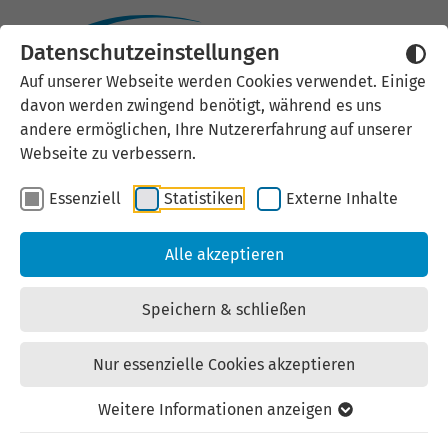
Datenschutzeinstellungen
Auf unserer Webseite werden Cookies verwendet. Einige
STUDIOPARK
davon werden zwingend benötigt, während es uns
andere ermöglichen, Ihre Nutzererfahrung auf unserer
KinderMedienZentrum
Webseite zu verbessern.
Erfurt
Essenziell
Statistiken
Externe Inhalte
Mietangebot Gewerbe |
Alle akzeptieren
Applikations-/Technologiezentrum | Nr.: BATT_01
| zuletzt geändert am: 04.08.2026
Speichern & schließen
Nur essenzielle Cookies akzeptieren
Weitere Informationen anzeigen
Ort: 99094 Erfurt