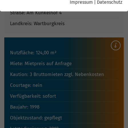
Ort: 99820 Hörselberg-Hainich
Impressum
|
Datenschutz
Straße: Am Künkelhof 4
Landkreis: Wartburgkreis
Nutzfläche: 124,00 m²
Miete: Mietpreis auf Anfrage
Kaution: 3 Bruttomieten zzgl. Nebenkosten
Courtage: nein
Verfügbarkeit: sofort
Baujahr: 1998
Objektzustand: gepflegt