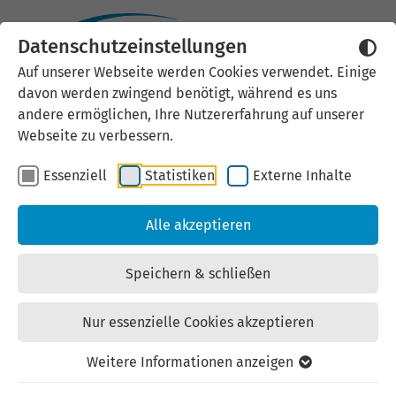
Datenschutzeinstellungen
Auf unserer Webseite werden Cookies verwendet. Einige
Moderne, klimatisierte
davon werden zwingend benötigt, während es uns
andere ermöglichen, Ihre Nutzererfahrung auf unserer
Bürofläche im
Webseite zu verbessern.
Industriegebiet Eisenach-
Essenziell
Statistiken
Externe Inhalte
Kindel zu vermieten
Alle akzeptieren
Mietangebot Gewerbe | Büro/Praxis | Nr.:
TOP
03-0100/ 06 | zuletzt geändert am:
Speichern & schließen
05.08.2026
Nur essenzielle Cookies akzeptieren
Weitere Informationen anzeigen