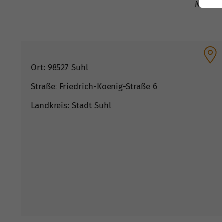
Mietan
Ort: 98527 Suhl
Straße: Friedrich-Koenig-Straße 6
Landkreis: Stadt Suhl