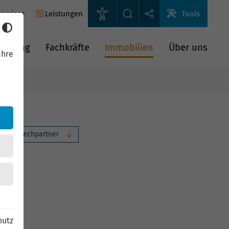
arriere
Leistungen
Tools
rderung
Fachkräfte
Immobilien
Über uns
Ihre
hr Ansprechpartner
6
hutz