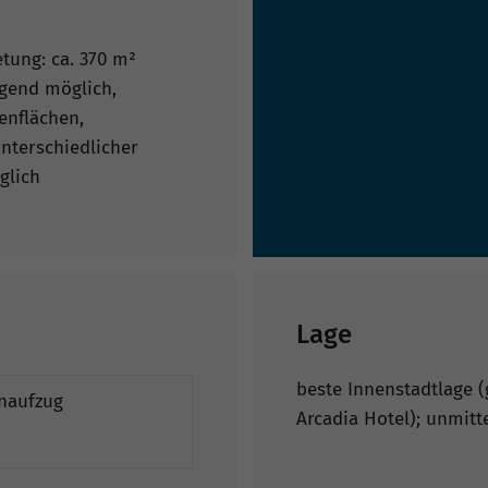
etung: ca. 370 m²
gend möglich,
enflächen,
nterschiedlicher
glich
Lage
beste Innenstadtlage
naufzug
Arcadia Hotel); unmit