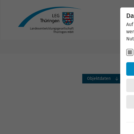
Da
Auf
wer
Nut
Objektdaten
Bil