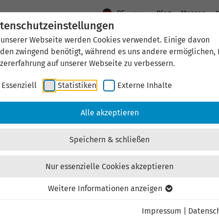
DE
Blog
Messen
K
tenschutzeinstellungen
 unserer Webseite werden Cookies verwendet. Einige davon
Aktuelles
Standort Thüringen
Wirtschaftsfö
den zwingend benötigt, während es uns andere ermöglichen, 
zererfahrung auf unserer Webseite zu verbessern.
Essenziell
Statistiken
Externe Inhalte
Immobilien
Immobilienangebote
Mieten Gewerbe
Alle akzeptieren
der
Objektbeschreibung & Ausstattung
Karte
I
Speichern & schließen
Nur essenzielle Cookies akzeptieren
Weitere Informationen anzeigen
Friedrich-König-Straße 
Impressum
|
Datensc