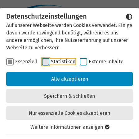
Datenschutzeinstellungen
Auf unserer Webseite werden Cookies verwendet. Einige
Büroeinheit im Gebäude
davon werden zwingend benötigt, während es uns
andere ermöglichen, Ihre Nutzererfahrung auf unserer
Forum 1 (1. OG) im
Webseite zu verbessern.
Industriegebiet
Essenziell
Statistiken
Externe Inhalte
Rudolstadt-Schwarza zu
Alle akzeptieren
vermieten
Speichern & schließen
Mietangebot Gewerbe | Büro/Praxis | Nr.: 02-0012
/ Forum 1_1. OG | zuletzt geändert am: 16.07.2026
Nur essenzielle Cookies akzeptieren
Weitere Informationen anzeigen