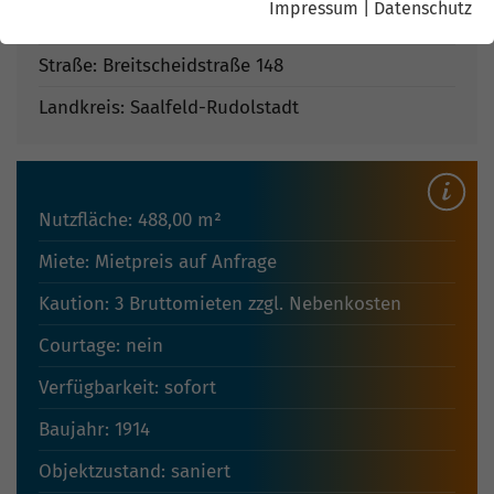
Impressum
|
Datenschutz
Ort: 7407 Rudolstadt-Schwarza
Straße: Breitscheidstraße 148
Landkreis: Saalfeld-Rudolstadt
Nutzfläche: 488,00 m²
Miete: Mietpreis auf Anfrage
Kaution: 3 Bruttomieten zzgl. Nebenkosten
Courtage: nein
Verfügbarkeit: sofort
Baujahr: 1914
Objektzustand: saniert