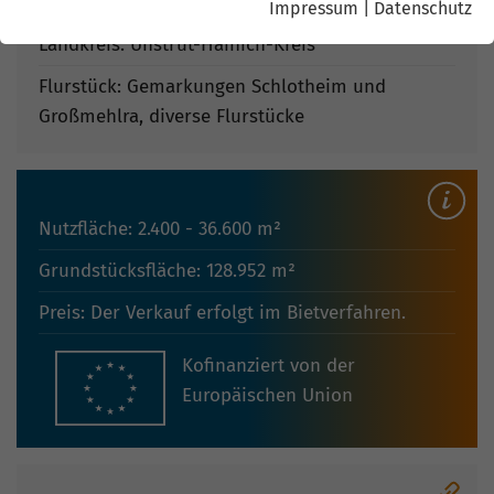
Straße: Otto-Lilienthal-Straße
Impressum
|
Datenschutz
Landkreis: Unstrut-Hainich-Kreis
Flurstück: Gemarkungen Schlotheim und
Großmehlra, diverse Flurstücke
Nutzfläche: 2.400 - 36.600 m²
Grundstücksfläche: 128.952 m²
Preis: Der Verkauf erfolgt im Bietverfahren.
Kofinanziert von der
Europäischen Union