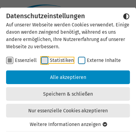
Datenschutzeinstellungen
Auf unserer Webseite werden Cookies verwendet. Einige
Luftverkehrs- und
davon werden zwingend benötigt, während es uns
andere ermöglichen, Ihre Nutzererfahrung auf unserer
Gewerbezentrum
Webseite zu verbessern.
Nordthüringen
Essenziell
Statistiken
Externe Inhalte
Kaufangebot | Gewerbe-/Industriegrundstücke |
Alle akzeptieren
zuletzt geändert am: 03.08.2026
Speichern & schließen
Nur essenzielle Cookies akzeptieren
Ort: 99996 Obermehler-Schlotheim,
Weitere Informationen anzeigen
Landgemeinde "Nottertal-Heilinger Höhen"