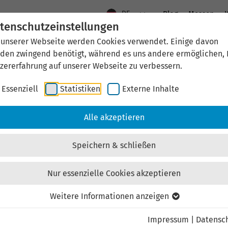
DE
Blog
Messen
K
tenschutzeinstellungen
 unserer Webseite werden Cookies verwendet. Einige davon
Aktuelles
Standort Thüringen
Wirtschaftsfö
den zwingend benötigt, während es uns andere ermöglichen, 
zererfahrung auf unserer Webseite zu verbessern.
Essenziell
Statistiken
Externe Inhalte
Immobilien
Immobilienangebote
Kaufen
Alle akzeptieren
Bilder
Objektbeschreibung
Karte
Ihr Ansp
Speichern & schließen
Nur essenzielle Cookies akzeptieren
Weitere Informationen anzeigen
ie- und Gewerbepark (
Impressum
|
Datensc