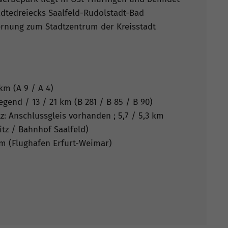
ädtedreiecks Saalfeld-Rudolstadt-Bad
ernung zum Stadtzentrum der Kreisstadt
km (A 9 / A 4)
gend / 13 / 21 km (B 281 / B 85 / B 90)
: Anschlussgleis vorhanden ; 5,7 / 5,3 km
tz / Bahnhof Saalfeld)
m (Flughafen Erfurt-Weimar)