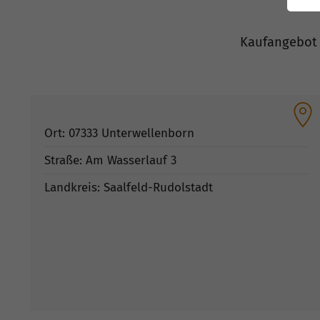
Kaufangebot 
Ort: 07333 Unterwellenborn
Straße: Am Wasserlauf 3
Landkreis: Saalfeld-Rudolstadt