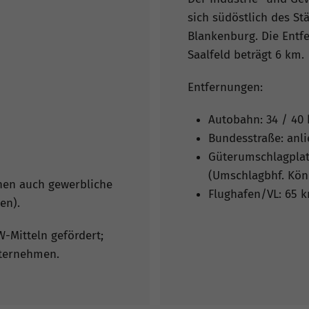
sich südöstlich des St
Blankenburg. Die Entf
Saalfeld beträgt 6 km.
Entfernungen:
Autobahn: 34 / 40 
Bundesstraße: anlie
Güterumschlagplatz
(Umschlagbhf. Köni
hen auch gewerbliche
Flughafen/VL: 65 k
en).
-Mitteln gefördert;
nternehmen.