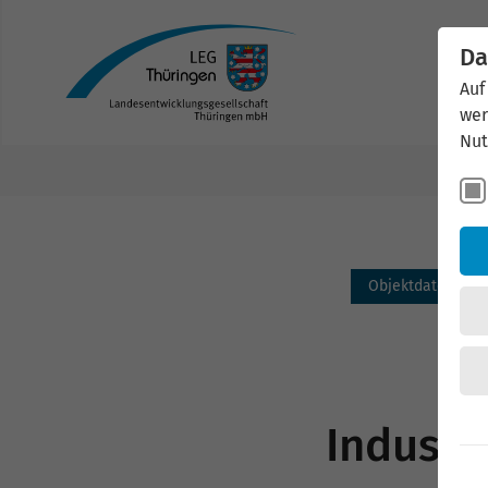
Da
Auf
wer
Nut
Objektdaten
Industr