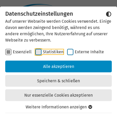
Datenschutzeinstellungen
Auf unserer Webseite werden Cookies verwendet. Einige
Gewerbegebiet
davon werden zwingend benötigt, während es uns
andere ermöglichen, Ihre Nutzererfahrung auf unserer
Eichrodter Weg
Webseite zu verbessern.
Kaufangebot | Gewerbe-/Industriegrundstücke |
Essenziell
Statistiken
Externe Inhalte
zuletzt geändert am: 27.03.2023
Alle akzeptieren
Speichern & schließen
Ort: 99817 Eisenach
Nur essenzielle Cookies akzeptieren
Straße: Eichrodter Weg
Weitere Informationen anzeigen
Landkreis: Wartburgkreis