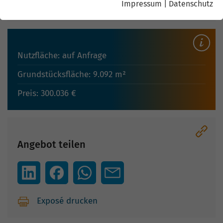
Impressum
|
Datenschutz
Flurstück: 5901/28; 5901/29; 5901/13; 5901/16
Nutzfläche: auf Anfrage
Grundstücksfläche: 9.092 m²
Preis: 300.036 €
Angebot teilen
Exposé drucken