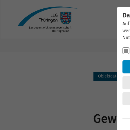
Da
Auf
wer
Nut
Objektdaten
Gewerb