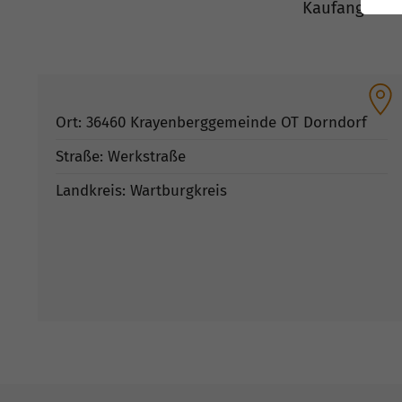
Kaufangebot 
Ort: 36460 Krayenberggemeinde OT Dorndorf
Straße: Werkstraße
Landkreis: Wartburgkreis