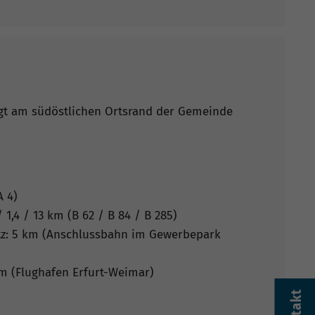
gt am südöstlichen Ortsrand der Gemeinde
A 4)
 1,4 / 13 km (B 62 / B 84 / B 285)
z: 5 km (Anschlussbahn im Gewerbepark
m (Flughafen Erfurt-Weimar)