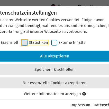
DE
Blog
Messen
K
tenschutzeinstellungen
 unserer Webseite werden Cookies verwendet. Einige davon
Aktuelles
Standort Thüringen
Wirtschaftsfö
den zwingend benötigt, während es uns andere ermöglichen, 
zererfahrung auf unserer Webseite zu verbessern.
Essenziell
Statistiken
Externe Inhalte
Immobilien
Immobilienangebote
Kaufen
Alle akzeptieren
Bilder
Objektbeschreibung
Karte
Ihr Ansp
Speichern & schließen
Nur essenzielle Cookies akzeptieren
Weitere Informationen anzeigen
egebiet "An der Hardt
Impressum
|
Datensc