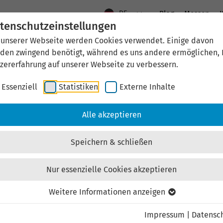
Footer Content Newsletter
DE
Blog
Messen
K
tenschutzeinstellungen
 unserer Webseite werden Cookies verwendet. Einige davon
Aktuelles
Standort Thüringen
Wirtschaftsfö
den zwingend benötigt, während es uns andere ermöglichen, 
zererfahrung auf unserer Webseite zu verbessern.
Essenziell
Statistiken
Externe Inhalte
Alle akzeptieren
Speichern & schließen
Thüringen.Business
Global Markets
I
Erfahren Sie, was der Standort Thüringen Invest
Nur essenzielle Cookies akzeptieren
dem Absenden erhalten Sie eine E-Mail mit Info
Weitere Informationen anzeigen
Impressum
|
Datensc