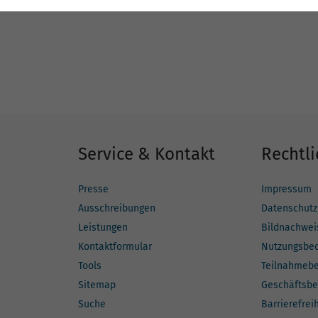
Service & Kontakt
Rechtli
Presse
Impressum
Ausschreibungen
Datenschutz
Leistungen
Bildnachwei
Kontaktformular
Nutzungsbe
Tools
Teilnahmeb
Sitemap
Geschäftsbe
Suche
Barrierefrei