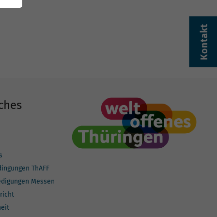
Kontakt
ches
s
dingungen ThAFF
edigungen Messen
richt
heit