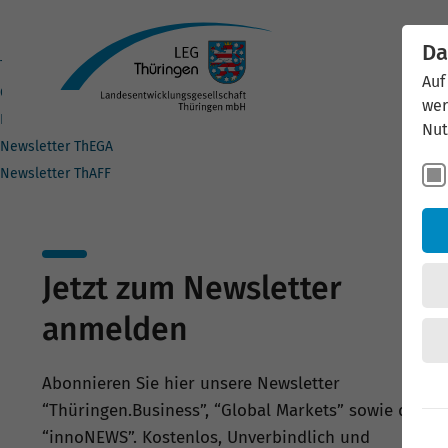
Da
Thüringen.Business
Auf
Global Markets
wer
InnoNEWS
Nut
Newsletter ThEGA
Newsletter ThAFF
Jetzt zum Newsletter
anmelden
Abonnieren Sie hier unsere Newsletter
“Thüringen.Business”, “Global Markets” sowie die
“innoNEWS”. Kostenlos, Unverbindlich und