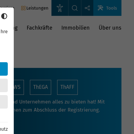
arriere
Leistungen
Tools
rderung
Fachkräfte
Immobilien
Über uns
Ihre
nnoNEWS
ThEGA
ThAFF
oren und Unternehmen alles zu bieten hat! Mit
rmationen zum Abschluss der Registrierung.
hutz