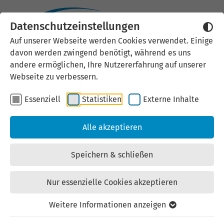
Datenschutzeinstellungen
Auf unserer Webseite werden Cookies verwendet. Einige
davon werden zwingend benötigt, während es uns
andere ermöglichen, Ihre Nutzererfahrung auf unserer
Webseite zu verbessern.
Essenziell
Statistiken
Externe Inhalte
Alle akzeptieren
Thüringer Cluster- und
Netzwerktreffen 2026
Speichern & schließen
30. Juni 2026 | 13:30 Uhr - 20:00 Uhr | COMCENTER
Nur essenzielle Cookies akzeptieren
Brühl, Mainzerhofstraße 10, 99084 Erfurt
Weitere Informationen anzeigen