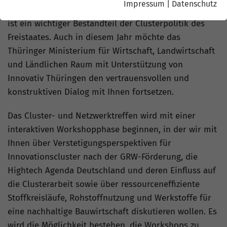
Impressum
|
Datenschutz
Das jährliche Thüringer Cluster- und Netzwerktreffen
ist ein wichtiger Bestandteil der Clusterpolitik des
Freistaates. Auch in diesem Jahr möchte das
Thüringer Ministerium für Wirtschaft, Landwirtschaft
und Ländlichen Raum mit Unterstützung von
Innovativ Thüringen den vertrauensvollen und
konstruktiven Dialog mit Ihnen fortsetzen.
Das Cluster- und Netzwerktreffen wird mit einer
interaktiven Workshopphase beginnen, in der wir mit
Ihnen über Verstetigungsperspektiven für
Innovationscluster nach der GRW-Förderung, die
Hightech Agenda Deutschland und deren Einfluss auf
die Clusterarbeit sowie über ressourceneffiziente
Stoffkreisläufe, Rohstoffnutzung und Werkstoffe für
eine nachhaltige Bauwirtschaft diskutieren wollen. Es
wird die Möglichkeit bestehen, die Workshops zu