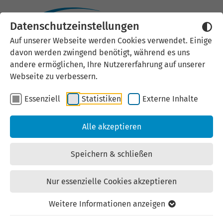
Datenschutzeinstellungen
Auf unserer Webseite werden Cookies verwendet. Einige
davon werden zwingend benötigt, während es uns
andere ermöglichen, Ihre Nutzererfahrung auf unserer
Webseite zu verbessern.
Essenziell
Statistiken
Externe Inhalte
Alle akzeptieren
InnoPRO: Exchange –
Forschung und
Speichern & schließen
Innovation wirkungsvoll
Nur essenzielle Cookies akzeptieren
skalieren
Weitere Informationen anzeigen
18. August 2026 | 13:00 - 17:00 Uhr | KrämerLoft