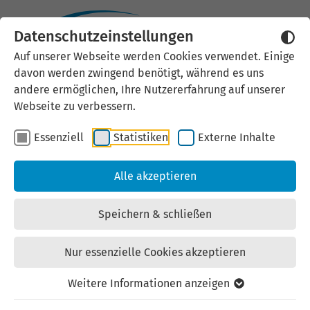
Datenschutzeinstellungen
Auf unserer Webseite werden Cookies verwendet. Einige
davon werden zwingend benötigt, während es uns
andere ermöglichen, Ihre Nutzererfahrung auf unserer
Webseite zu verbessern.
Essenziell
Statistiken
Externe Inhalte
Alle akzeptieren
InnoMEET: Energie trifft
IT - Intelligente Systeme
Speichern & schließen
für eine nachhaltige
Nur essenzielle Cookies akzeptieren
Zukunft
Weitere Informationen anzeigen
09. September 2026 | 13:00 - 17:00 Uhr | COMCENTER