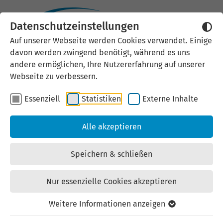
Datenschutzeinstellungen
Vereinbarung
Auf unserer Webseite werden Cookies verwendet. Einige
davon werden zwingend benötigt, während es uns
zur Verwendung von Bild-/Fotomaterial der LEG
andere ermöglichen, Ihre Nutzererfahrung auf unserer
Thüringen
Webseite zu verbessern.
Essenziell
Statistiken
Externe Inhalte
Die Vereinbarung wird getroffen zwischen der
Landesentwicklungsgesellschaft Thüringen mbH,
Alle akzeptieren
vertreten durch die Geschäftsführung, diese vertreten
durch die Abteilung Unternehmenskommunikation,
Speichern & schließen
Mainzerhofstraße 12, 99084 Erfurt und dem
“Verwender”.
Nur essenzielle Cookies akzeptieren
Die Vereinbarung wird getroffen zwischen der
Weitere Informationen anzeigen
Landesentwicklungsgesellschaft Thüringen mbH,