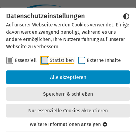
Datenschutzeinstellungen
Vereinbarung
Auf unserer Webseite werden Cookies verwendet. Einige
davon werden zwingend benötigt, während es uns
zur Verwendung von Bild-/Fotomaterial der LEG
andere ermöglichen, Ihre Nutzererfahrung auf unserer
Thüringen
Webseite zu verbessern.
Essenziell
Statistiken
Externe Inhalte
Die Vereinbarung wird getroffen zwischen der
Landesentwicklungsgesellschaft Thüringen mbH,
Alle akzeptieren
vertreten durch die Geschäftsführung, diese vertreten
durch die Abteilung Unternehmenskommunikation,
Speichern & schließen
Mainzerhofstraße 12, 99084 Erfurt und dem
“Verwender”.
Nur essenzielle Cookies akzeptieren
Die Vereinbarung wird getroffen zwischen der
Weitere Informationen anzeigen
Landesentwicklungsgesellschaft Thüringen mbH,