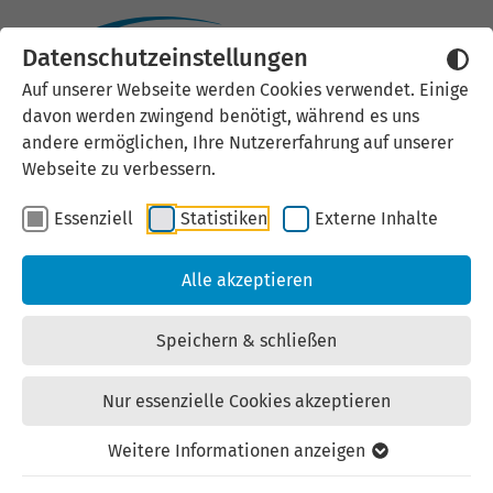
Datenschutzeinstellungen
Vereinbarung
Auf unserer Webseite werden Cookies verwendet. Einige
davon werden zwingend benötigt, während es uns
zur Verwendung von Bild-/Fotomaterial der LEG
andere ermöglichen, Ihre Nutzererfahrung auf unserer
Thüringen
Webseite zu verbessern.
Essenziell
Statistiken
Externe Inhalte
Die Vereinbarung wird getroffen zwischen der
Landesentwicklungsgesellschaft Thüringen mbH,
Alle akzeptieren
vertreten durch die Geschäftsführung, diese vertreten
durch die Abteilung Unternehmenskommunikation,
Speichern & schließen
Mainzerhofstraße 12, 99084 Erfurt und dem
“Verwender”.
Nur essenzielle Cookies akzeptieren
Die Vereinbarung wird getroffen zwischen der
Weitere Informationen anzeigen
Landesentwicklungsgesellschaft Thüringen mbH,