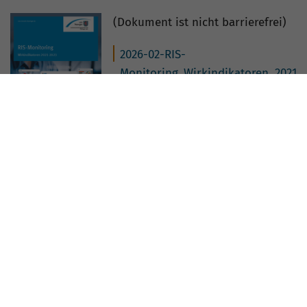
(Dokument ist nicht barrierefrei)
2026-02-RIS-
Monitoring_Wirkindikatoren_2021
-2023.pdf
[pdf-Datei
]
Kommentare
keine Kommentare vorhanden