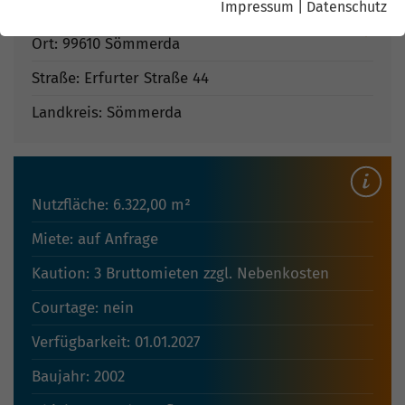
Impressum
|
Datenschutz
Ort: 99610 Sömmerda
Straße: Erfurter Straße 44
Landkreis: Sömmerda
Nutzfläche: 6.322,00 m²
Miete: auf Anfrage
Kaution: 3 Bruttomieten zzgl. Nebenkosten
Courtage: nein
Verfügbarkeit: 01.01.2027
Baujahr: 2002