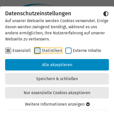
Datenschutzeinstellungen
Auf unserer Webseite werden Cookies verwendet. Einige
Moderne Produktions-
davon werden zwingend benötigt, während es uns
andere ermöglichen, Ihre Nutzererfahrung auf unserer
und Lagerhalle mit
Webseite zu verbessern.
Rampenanlage im
Essenziell
Statistiken
Externe Inhalte
Gewerbestandort "Alte
Alle akzeptieren
Ziegelei" Sömmerda
Speichern & schließen
Mietangebot Gewerbe |
TOP
Halle/Produktionsfläche | Nr.: 03-0119/
Nur essenzielle Cookies akzeptieren
Halle 1 | zuletzt geändert am: 20.07.2026
Weitere Informationen anzeigen