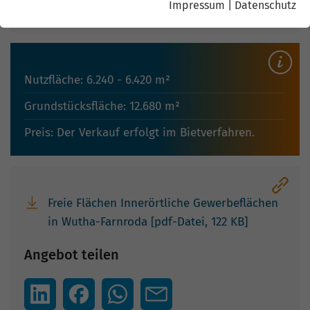
Impressum
|
Datenschutz
Landkreis: Wartburgkreis
Nutzfläche: 6.240 - 6.420 m²
Grundstücksfläche: 12.680 m²
Preis: Der Verkauf erfolgt im Bietverfahren.
Freie Flächen Innerörtliche Gewerbeflächen
in Wutha-Farnroda [pdf-Datei, 122 KB]
Angebot teilen