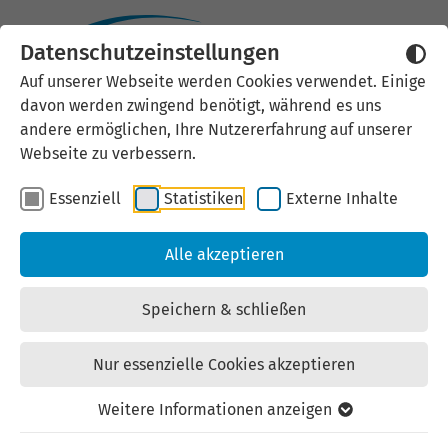
Datenschutzeinstellungen
Auf unserer Webseite werden Cookies verwendet. Einige
Innerörtliche
davon werden zwingend benötigt, während es uns
andere ermöglichen, Ihre Nutzererfahrung auf unserer
Gewerbeflächen in
Webseite zu verbessern.
Wutha-Farnroda
Essenziell
Statistiken
Externe Inhalte
Kaufangebot | Gewerbe-/Industriegrundstücke |
Alle akzeptieren
zuletzt geändert am: 15.07.2026
Speichern & schließen
Nur essenzielle Cookies akzeptieren
Ort: 99848 Wutha-Farnroda
Weitere Informationen anzeigen
Straße: Am Taubenacker