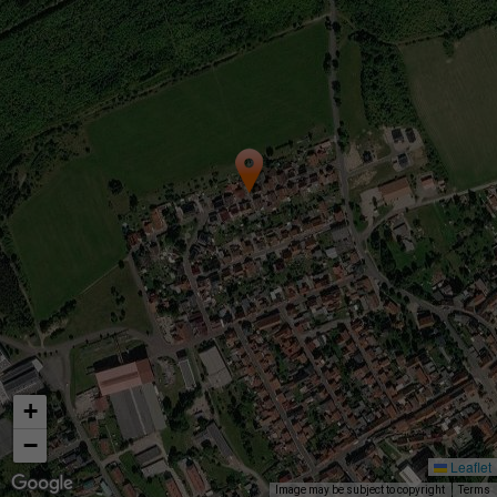
+
−
Leaflet
Image may be subject to copyright
Terms