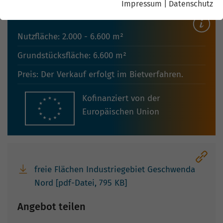
Impressum
|
Datenschutz
Nutzfläche: 2.000 - 6.600 m²
Grundstücksfläche: 6.600 m²
Preis: Der Verkauf erfolgt im Bietverfahren.
Kofinanziert von der
Europäischen Union
freie Flächen Industriegebiet Geschwenda
Nord [pdf-Datei, 795 KB]
Angebot teilen