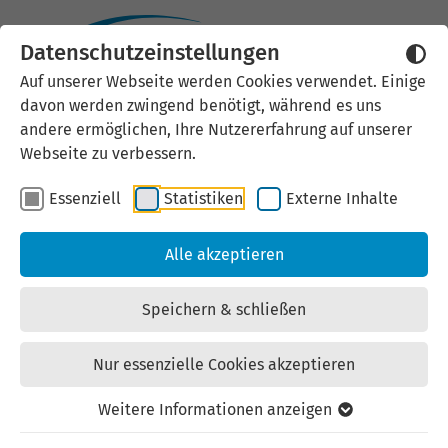
Datenschutzeinstellungen
Auf unserer Webseite werden Cookies verwendet. Einige
Industriegebiet
davon werden zwingend benötigt, während es uns
andere ermöglichen, Ihre Nutzererfahrung auf unserer
Geschwenda Nord
Webseite zu verbessern.
Kaufangebot | Gewerbe-/Industriegrundstücke |
Essenziell
Statistiken
Externe Inhalte
zuletzt geändert am: 15.07.2026
Alle akzeptieren
Speichern & schließen
Ort: 98716 Geratal (OT Geschwenda)
Nur essenzielle Cookies akzeptieren
Straße: Am weißen Stein
Weitere Informationen anzeigen
Landkreis: Ilm-Kreis