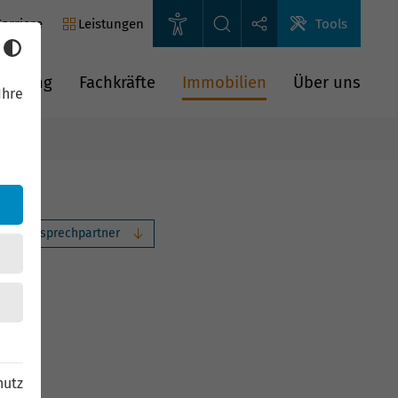
arriere
Leistungen
Tools
rderung
Fachkräfte
Immobilien
Über uns
Ihre
Ihr Ansprechpartner
hutz