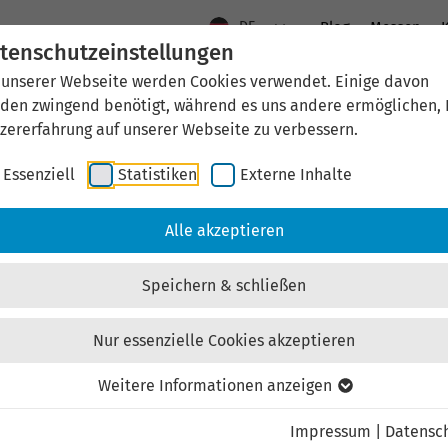
DE
Blog
Messen
K
tenschutzeinstellungen
 unserer Webseite werden Cookies verwendet. Einige davon
Aktuelles
Standort Thüringen
Wirtschaftsfö
den zwingend benötigt, während es uns andere ermöglichen, 
zererfahrung auf unserer Webseite zu verbessern.
Essenziell
Statistiken
Externe Inhalte
Immobilien
Immobilienangebote
Bauen
Alle akzeptieren
Objektbeschreibung
Karte
Grundstücke
Speichern & schließen
Nur essenzielle Cookies akzeptieren
Weitere Informationen anzeigen
Am Dimitroff
Impressum
|
Datensc