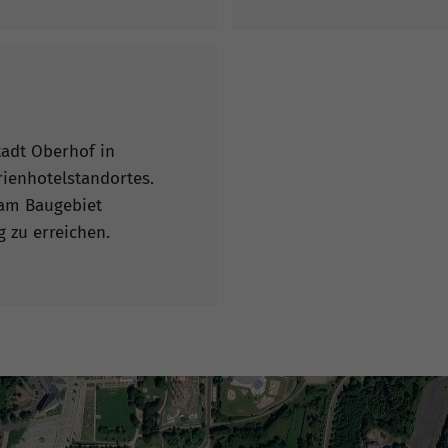
tadt Oberhof in
rienhotelstandortes.
t am Baugebiet
g zu erreichen.