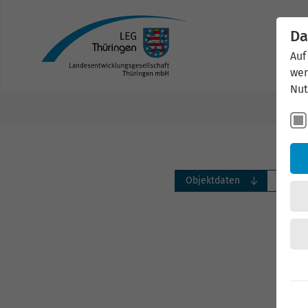
Da
Auf
wer
Nut
Objektdaten
Bilder