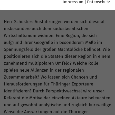
auf Exportmärkte, Lieferketten und Energiehandel
Impressum
|
Datenschutz
skizzieren.
Herr Schusters Ausführungen werden sich diesmal
insbesondere auch dem südostasiatischen
Wirtschaftsraum widmen. Eine Region, die sich
aufgrund ihrer Geografie in besonderem Maße im
Spannungsfeld der großen Machtblöcke befindet. Wie
positionieren sich die Staaten dieser Region in einem
zunehmend multipolaren Umfeld? Welche Rolle
spielen neue Allianzen in der regionalen
Zusammenarbeit? Wo lassen sich Chancen und
Herausforderungen für Thüringer Exporteure
identifizieren? Durch Perspektivwechsel wird unser
Referent die Motive der einzelnen Akteure beleuchten
und auf gewohnt analytische und zugleich kurzweilige
Weise die Auswirkungen auf die Thüringer