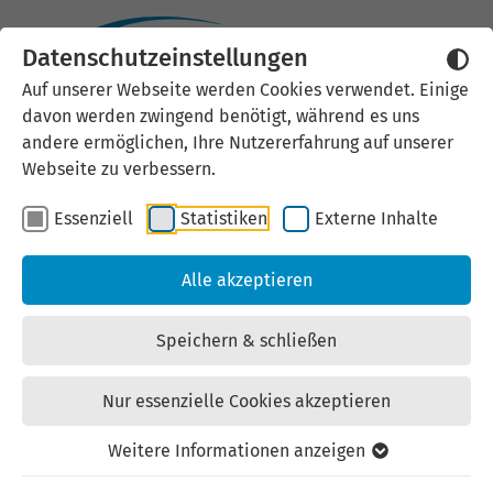
Internationalisierung
Datenschutzeinstellungen
Auf unserer Webseite werden Cookies verwendet. Einige
Geopolitik trifft
davon werden zwingend benötigt, während es uns
andere ermöglichen, Ihre Nutzererfahrung auf unserer
Thüringer
Webseite zu verbessern.
Außenwirtschaft: Neue
Essenziell
Statistiken
Externe Inhalte
Allianzen in Südostasien
Alle akzeptieren
Speichern & schließen
In bewährter Tradition werden wir auch das Jahr 2025
mit einem Vortrag von Ralf Schuster, Geopolitik-
Nur essenzielle Cookies akzeptieren
Experte der Landesbank Hessen-Thüringen (Helaba),
beschließen. In seiner Einordnung der gegenwärtigen
Weitere Informationen anzeigen
geopolitischen Entwicklungen wird er Auswirkungen