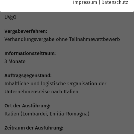
Impressum
|
Datenschutz
Auftragsvergabe nach:
UVgO
Vergabeverfahren:
Verhandlungsvergabe ohne Teilnahmewettbewerb
Informationszeitraum:
3 Monate
Auftragsgegenstand:
Inhaltliche und logistische Organisation der
Unternehmensreise nach Italien
Ort der Ausführung:
Italien (Lombardei, Emilia-Romagna)
Zeitraum der Ausführung: