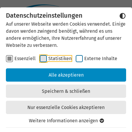
08.07.2026
Datenschutzeinstellungen
Auf unserer Webseite werden Cookies verwendet. Einige
davon werden zwingend benötigt, während es uns
Inhaltliche und
andere ermöglichen, Ihre Nutzererfahrung auf unserer
logistische Organisation
Webseite zu verbessern.
der Unternehmensreise
Essenziell
Statistiken
Externe Inhalte
nach Italien
Alle akzeptieren
Verhandlungsvergabe ohne
Speichern & schließen
Teilnahmewettbewerb
Nur essenzielle Cookies akzeptieren
Information:
Weitere Informationen anzeigen
nach Auftragsvergabe