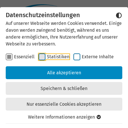
20.02.2026
Regionalentwicklung
Datenschutzeinstellungen
Auf unserer Webseite werden Cookies verwendet. Einige
davon werden zwingend benötigt, während es uns
Aktionsbündnis zur
andere ermöglichen, Ihre Nutzererfahrung auf unserer
Webseite zu verbessern.
Stärkung der Innenstädte
widmet sich 2026 dem
Essenziell
Statistiken
Externe Inhalte
Schwerpunktthema
Alle akzeptieren
Leerstandsbewältigung
Speichern & schließen
Treffen des Aktionsbündnisses
Nur essenzielle Cookies akzeptieren
„Innenstädte mit Zukunft“ am 24.
Weitere Informationen anzeigen
Februar im Thüringer
Wirtschaftsministerium / Inhaltliche