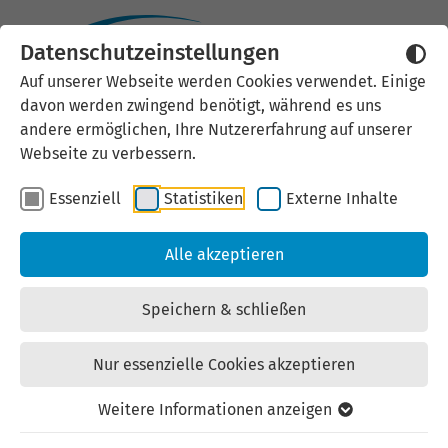
Datenschutzeinstellungen
25.10.2022
Auf unserer Webseite werden Cookies verwendet. Einige
davon werden zwingend benötigt, während es uns
Organisationen gewinnen
andere ermöglichen, Ihre Nutzererfahrung auf unserer
Webseite zu verbessern.
durch Chancengleichheit
Essenziell
Statistiken
Externe Inhalte
TOTAL E-QUALITY e. V. prämiert in
Alle akzeptieren
Erfurt 59 Organisationen aus ganz
Deutschland / LEG Thüringen erlangt
Speichern & schließen
Prädikat zum sechsten Mal
Nur essenzielle Cookies akzeptieren
Weitere Informationen anzeigen