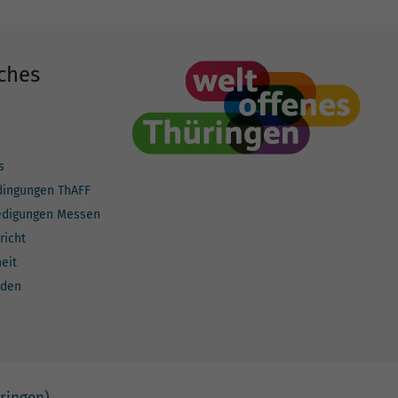
ches
s
dingungen ThAFF
edigungen Messen
richt
heit
lden
ringen)