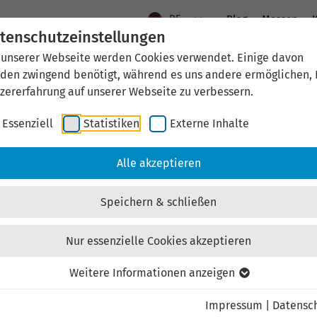
DE
Blog
Messen
K
tenschutzeinstellungen
 unserer Webseite werden Cookies verwendet. Einige davon
Aktuelles
Standort Thüringen
Wirtschaftsfö
den zwingend benötigt, während es uns andere ermöglichen, 
zererfahrung auf unserer Webseite zu verbessern.
Essenziell
Statistiken
Externe Inhalte
News
Alle akzeptieren
Speichern & schließen
Nur essenzielle Cookies akzeptieren
Weitere Informationen anzeigen
 Thema Fachkräftegewi
Impressum
|
Datensc