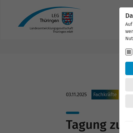
Da
Auf
wer
Nut
03.11.2025
Fachkräfte
Tagung zum