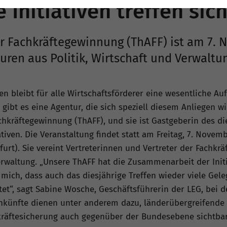
Initiativen treffen sich
ür Fachkräftegewinnung (ThAFF) ist am 7.
uren aus Politik, Wirtschaft und Verwaltu
n bleibt für alle Wirtschaftsförderer eine wesentliche Auf
ibt es eine Agentur, die sich speziell diesem Anliegen wi
hkräftegewinnung (ThAFF), und sie ist Gastgeberin des die
tiven. Die Veranstaltung findet statt am Freitag, 7. Novemb
rt). Sie vereint Vertreterinnen und Vertreter der Fachkräf
Verwaltung. „Unsere ThAFF hat die Zusammenarbeit der Initi
 mich, dass auch das diesjährige Treffen wieder viele Gel
t“, sagt Sabine Wosche, Geschäftsführerin der LEG, bei de
ünfte dienen unter anderem dazu, länderübergreifende P
räftesicherung auch gegenüber der Bundesebene sichtba