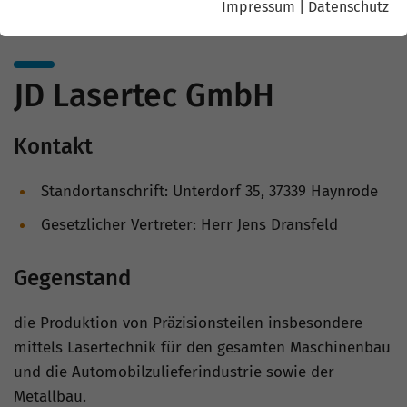
Impressum
|
Datenschutz
JD Lasertec GmbH
Kontakt
Standortanschrift: Unterdorf 35, 37339 Haynrode
Gesetzlicher Vertreter: Herr Jens Dransfeld
Gegenstand
die Produktion von Präzisionsteilen insbesondere
mittels Lasertechnik für den gesamten Maschinenbau
und die Automobilzulieferindustrie sowie der
Metallbau.