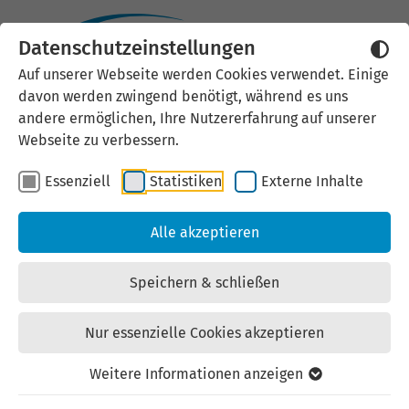
Datenschutzeinstellungen
Externen Inhalt laden
Auf unserer Webseite werden Cookies verwendet. Einige
davon werden zwingend benötigt, während es uns
Wir verwenden auf unserer
andere ermöglichen, Ihre Nutzererfahrung auf unserer
Website externe Inhalte, um Ihnen
Webseite zu verbessern.
zusätzliche Informationen
Essenziell
Statistiken
Externe Inhalte
anzubieten. Einige externe Inhalte
(z.B. Google Maps, Youtube)
Alle akzeptieren
können persönliche Daten (z.B. IP-
Adresse) an Google weiterleiten.
Speichern & schließen
Mit der Bestätigung erklären Sie
sich damit einverstanden.
Nur essenzielle Cookies akzeptieren
Einstellungen anzeigen
Weitere Informationen anzeigen