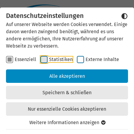
Datenschutzeinstellungen
Externen Inhalt laden
Auf unserer Webseite werden Cookies verwendet. Einige
davon werden zwingend benötigt, während es uns
Wir verwenden auf unserer
andere ermöglichen, Ihre Nutzererfahrung auf unserer
Website externe Inhalte, um Ihnen
Webseite zu verbessern.
zusätzliche Informationen
Essenziell
Statistiken
Externe Inhalte
anzubieten. Einige externe Inhalte
(z.B. Google Maps, Youtube)
Alle akzeptieren
können persönliche Daten (z.B. IP-
Adresse) an Google weiterleiten.
Speichern & schließen
Mit der Bestätigung erklären Sie
sich damit einverstanden.
Nur essenzielle Cookies akzeptieren
Einstellungen anzeigen
Weitere Informationen anzeigen