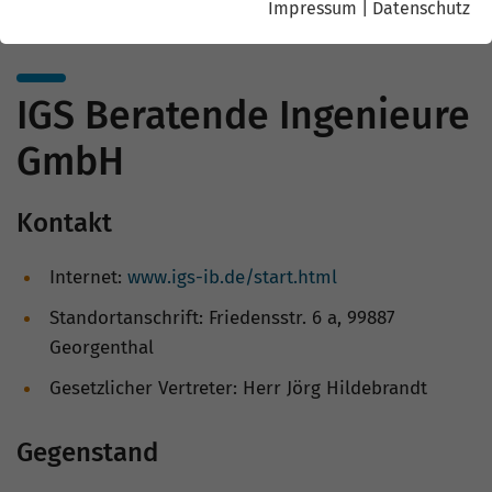
Impressum
|
Datenschutz
IGS Beratende Ingenieure
GmbH
Kontakt
Internet:
www.igs-ib.de/start.html
Standortanschrift: Friedensstr. 6 a, 99887
Georgenthal
Gesetzlicher Vertreter: Herr Jörg Hildebrandt
Gegenstand