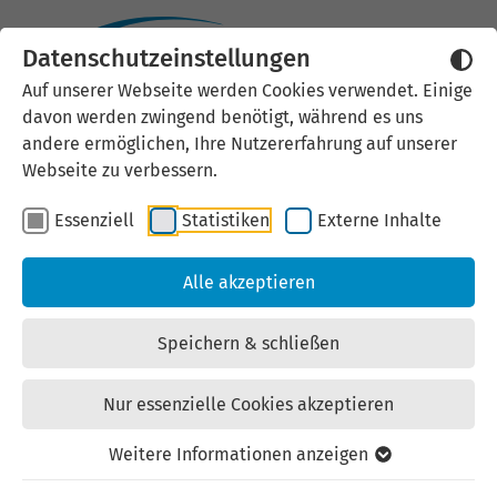
Datenschutzeinstellungen
Externen Inhalt laden
Auf unserer Webseite werden Cookies verwendet. Einige
davon werden zwingend benötigt, während es uns
Wir verwenden auf unserer
andere ermöglichen, Ihre Nutzererfahrung auf unserer
Website externe Inhalte, um Ihnen
Webseite zu verbessern.
zusätzliche Informationen
Essenziell
Statistiken
Externe Inhalte
anzubieten. Einige externe Inhalte
(z.B. Google Maps, Youtube)
Alle akzeptieren
können persönliche Daten (z.B. IP-
Adresse) an Google weiterleiten.
Speichern & schließen
Mit der Bestätigung erklären Sie
sich damit einverstanden.
Nur essenzielle Cookies akzeptieren
Einstellungen anzeigen
Weitere Informationen anzeigen