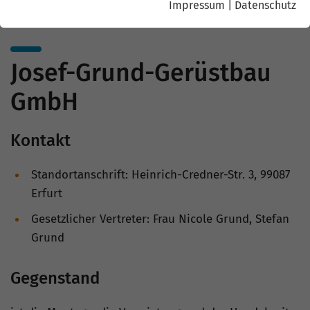
Impressum
|
Datenschutz
Josef-Grund-Gerüstbau
GmbH
Kontakt
Standortanschrift: Heinrich-Credner-Str. 3, 99087
Erfurt
Gesetzlicher Vertreter: Frau Nicole Grund, Stefan
Grund
Gegenstand